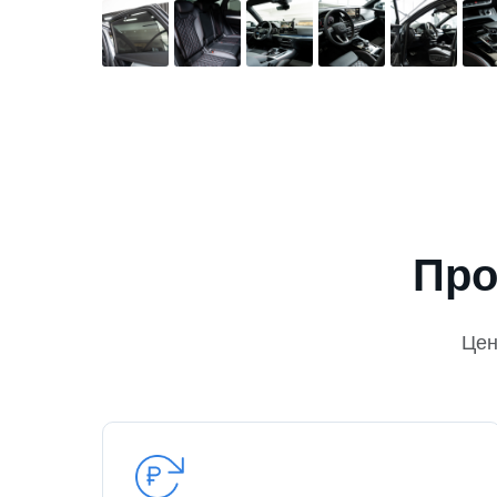
Про
Це