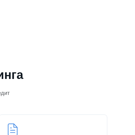
инга
едит