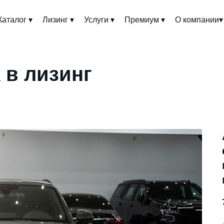
Каталог ▾
Лизинг ▾
Услуги ▾
Премиум ▾
О компании▾
 в лизинг