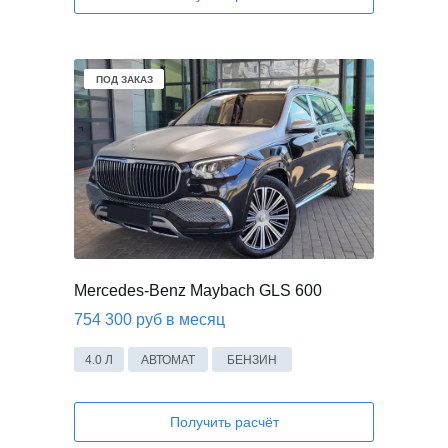
В НАЛИЧИИ
В НАЛИЧИИ
ПОД ЗАКАЗ
Mercedes-Benz Maybach GLS 600
754 300 руб в месяц
4.0 Л
АВТОМАТ
БЕНЗИН
Получить расчёт