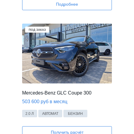
Подробнее
ПОД ЗАКАЗ
ПОД ЗАКАЗ
Mercedes-Benz GLC Coupe 300
503 600 руб в месяц
2.0 Л
АВТОМАТ
БЕНЗИН
Получить расчёт