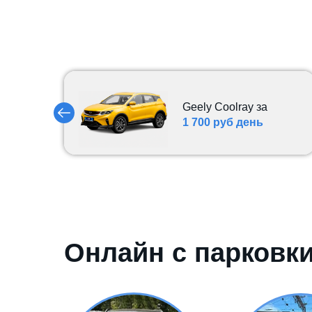
Geely Coolray за
1 700 руб день
Автомобиль
GAC M8 2024
за 4 750 руб в день
Онлайн с парковк
Автомобиль
Кia К5 от
3
500 руб/