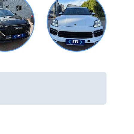
от
5 616 руб. в день