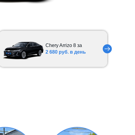
Chery Arrizo 8 за
2 680 руб. в день
BMW 520d xDrive
по цене
4 600
000 руб
Mercedes-Benz
E-Класс 200