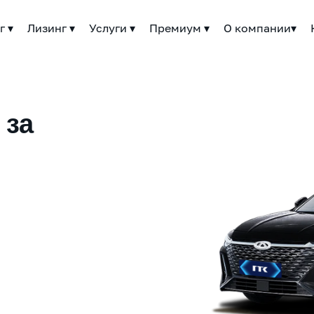
г ▾
Лизинг ▾
Услуги ▾
Премиум ▾
О компании▾
 за