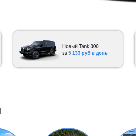
Новый Tank 300
за
5 133 руб в день
Автомобиль
Hongqi Н5 за
525 000 руб
и
Haval F7