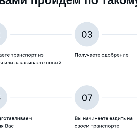
вами пройдем по таком
2
03
ете транспорт из
Получаете одобрение
я или заказываете новый
6
07
дготавливаем
Вы начинаете ездить на
ля Вас
своем транспорте