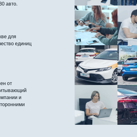
30 авто.
кве для
чество единиц
ен от
считывающий
омпании и
сторонними