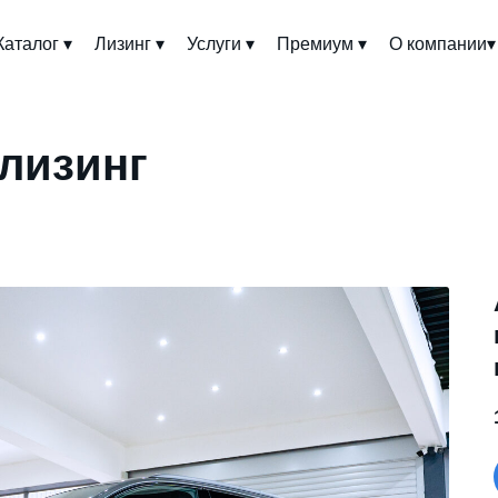
Каталог ▾
Лизинг ▾
Услуги ▾
Премиум ▾
О компании▾
 лизинг