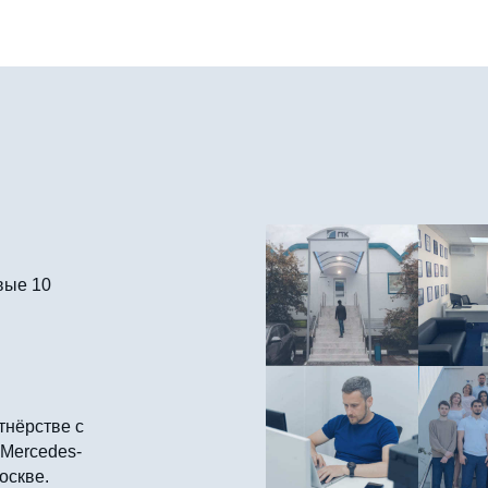
вые 10
тнёрстве с
 Mercedes-
оскве.