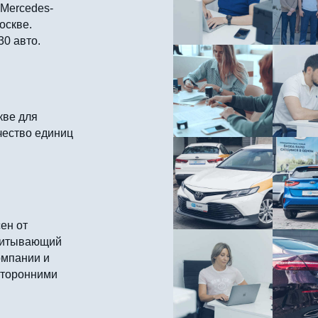
 Mercedes-
оскве.
30 авто.
кве для
чество единиц
ен от
считывающий
омпании и
сторонними