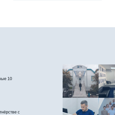
вые 10
тнёрстве с