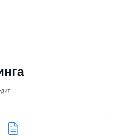
инга
едит