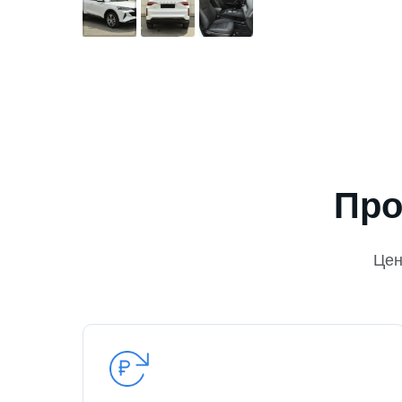
Про
Це