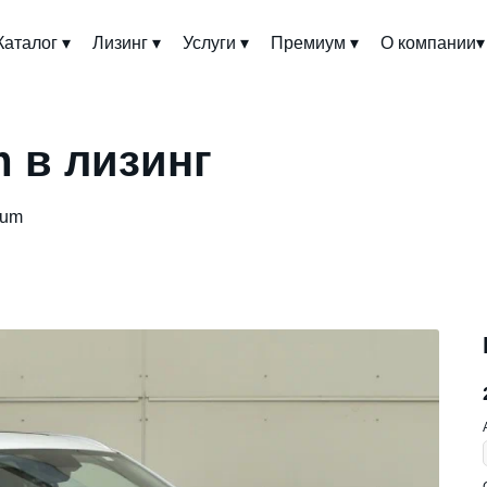
Каталог ▾
Лизинг ▾
Услуги ▾
Премиум ▾
О компании▾
m в лизинг
ium