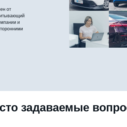
ен от
считывающий
омпании и
сторонними
сто задаваемые вопр