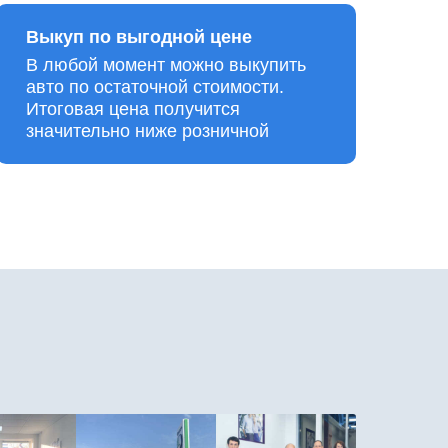
Выкуп по выгодной цене
В любой момент можно выкупить
авто по остаточной стоимости.
Итоговая цена получится
значительно ниже розничной