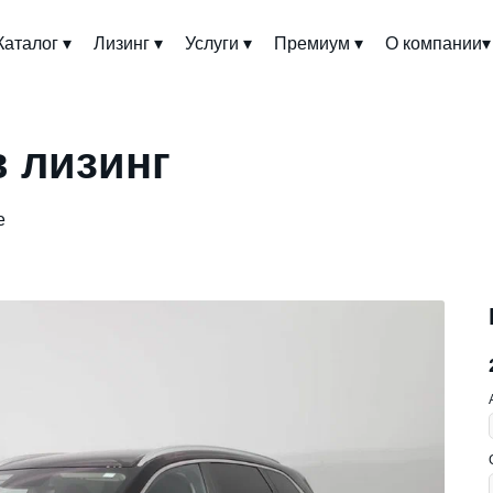
Каталог ▾
Лизинг ▾
Услуги ▾
Премиум ▾
О компании▾
 в лизинг
e