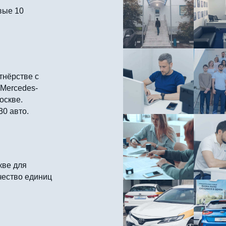
вые 10
тнёрстве с
 Mercedes-
оскве.
30 авто.
кве для
чество единиц