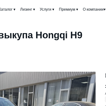
Каталог ▾
Лизинг ▾
Услуги ▾
Премиум ▾
О компании▾
выкупа Hongqi H9