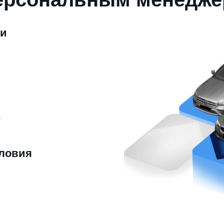
ми
ю
ловия