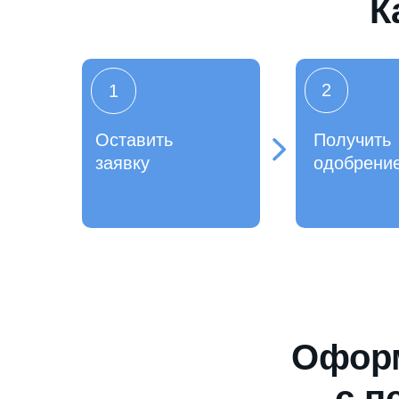
К
2
1
Оставить
Получить
заявку
одобрени
Оформ
с п