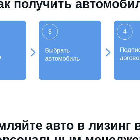
ак получить автомоби
3
4
Подпи
Выбрать
е
догово
автомобиль
ляйте авто в лизинг 
ерсональным менедж