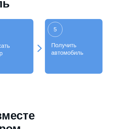
ль
5
Получить
сать
автомобиль
р
вместе
ером