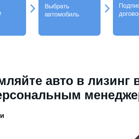
Подпи
Выбрать
е
догово
автомобиль
ляйте авто в лизинг 
ерсональным менедж
ми