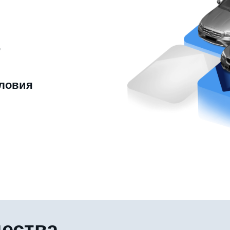
ю
ловия
ества