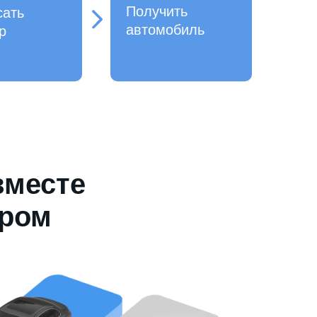
Получить
сать
автомобиль
р
вместе
ером