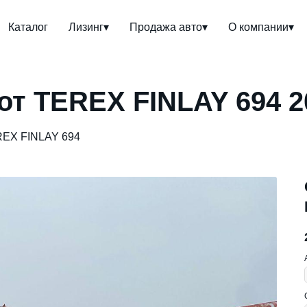
Каталог
Лизинг▾
Продажа авто▾
О компании▾
т TEREX FINLAY 694 2
REX FINLAY 694