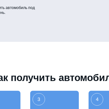
ть автомобиль под
нь.
ак получить автомоби
3
4