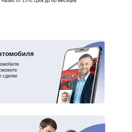
- Аванс от 15%, срок до 60 месяцев
автомобиля
томобиля
 сможете
о сделке