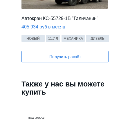
Автокран КС-55729-1В "Галичанин"
405 934 руб в месяц
НОВЫЙ
11.7 Л
МЕХАНИКА
ДИЗЕЛЬ
Получить расчёт
Также у нас вы можете
купить
В НАЛИЧИИ
ПОД ЗАКАЗ
ПОД ЗАКАЗ