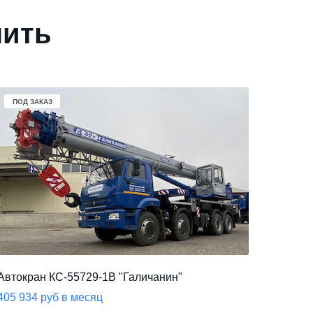
пить
ПОД ЗАКАЗ
Автокран КС-55729-1В "Галичанин"
405 934 руб в месяц