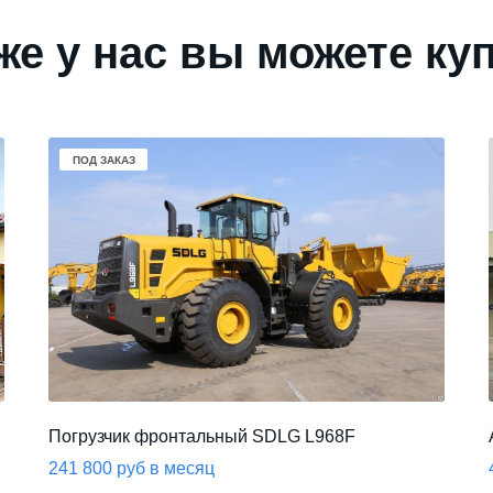
же у нас вы можете ку
В НАЛИЧИИ
ПОД ЗАКАЗ
Погрузчик фронтальный SDLG L968F
241 800 руб в месяц