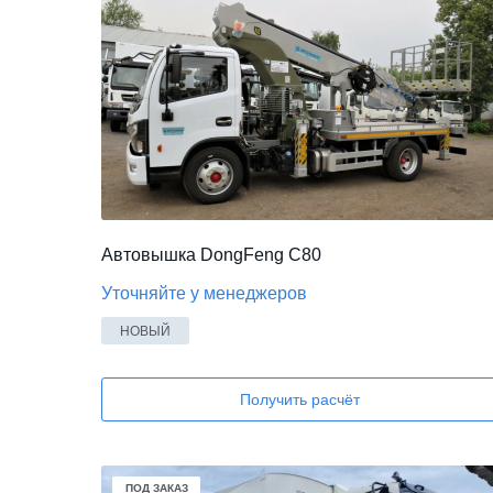
Автовышка DongFeng C80
Уточняйте у менеджеров
НОВЫЙ
Получить расчёт
В НАЛИЧИИ
ПОД ЗАКАЗ
ПОД ЗАКАЗ