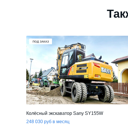
Так
В НАЛИЧИИ
ПОД ЗАКАЗ
ПОД ЗАКАЗ
Колёсный экскаватор Sany SY155W
248 030 руб в месяц