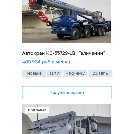
Автокран КС-55729-1В "Галичанин"
405 934 руб в месяц
НОВЫЙ
11.7 Л
МЕХАНИКА
ДИЗЕЛЬ
Получить расчёт
В НАЛИЧИИ
ПОД ЗАКАЗ
ПОД ЗАКАЗ