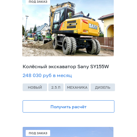
В НАЛИЧИИ
ПОД ЗАКАЗ
ПОД ЗАКАЗ
Колёсный экскаватор Sany SY155W
248 030 руб в месяц
НОВЫЙ
2.5 Л
МЕХАНИКА
ДИЗЕЛЬ
Получить расчёт
В НАЛИЧИИ
ПОД ЗАКАЗ