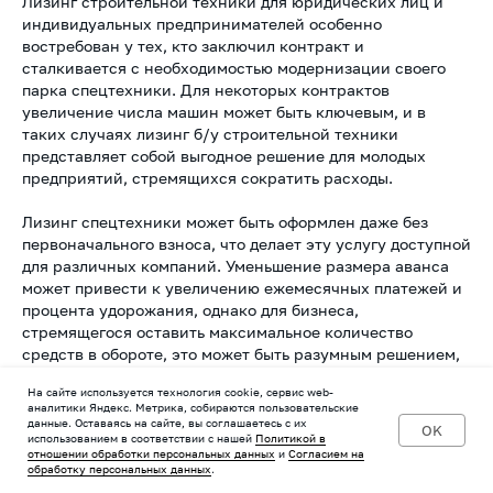
Лизинг строительной техники для юридических лиц и
индивидуальных предпринимателей особенно
востребован у тех, кто заключил контракт и
сталкивается с необходимостью модернизации своего
парка спецтехники. Для некоторых контрактов
увеличение числа машин может быть ключевым, и в
таких случаях лизинг б/у строительной техники
представляет собой выгодное решение для молодых
предприятий, стремящихся сократить расходы.
Лизинг спецтехники может быть оформлен даже без
первоначального взноса, что делает эту услугу доступной
для различных компаний. Уменьшение размера аванса
может привести к увеличению ежемесячных платежей и
процента удорожания, однако для бизнеса,
стремящегося оставить максимальное количество
средств в обороте, это может быть разумным решением,
учитывая, что спецтехника начинает приносить доход
На сайте используется технология cookie, сервис web-
сразу после приобретения.
аналитики Яндекс. Метрика, собираются пользовательские
данные. Оставаясь на сайте, вы соглашаетесь с их
OK
использованием в соответствии с нашей
Политикой в
Для сравнения условий различных лизинговых
отношении обработки персональных данных
и
Согласием на
предложений предоставлены параметры, такие как
обработку персональных данных
.
размер первого взноса, сумма финансирования, процент