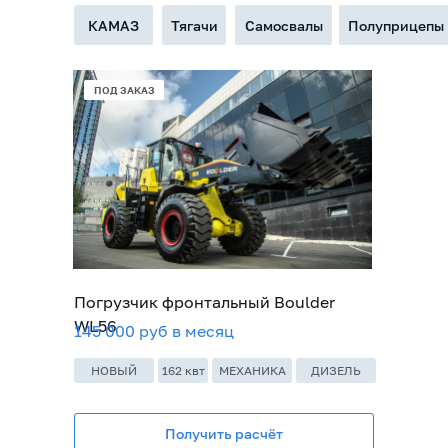
КАМАЗ
Тягачи
Самосвалы
Полуприцепы
В НАЛИЧИИ
ПОД ЗАКАЗ
ПОД ЗАКАЗ
Погрузчик фронтальный Boulder
WL56
145 000 руб в месяц
НОВЫЙ
162 квт
МЕХАНИКА
ДИЗЕЛЬ
Получить расчёт