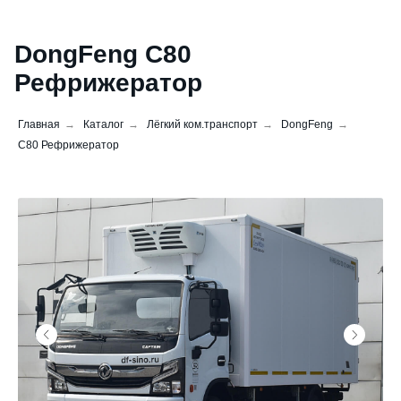
DongFeng С80
Рефрижератор
Главная
→
Каталог
→
Лёгкий ком.транспорт
→
DongFeng
→
С80 Рефрижератор