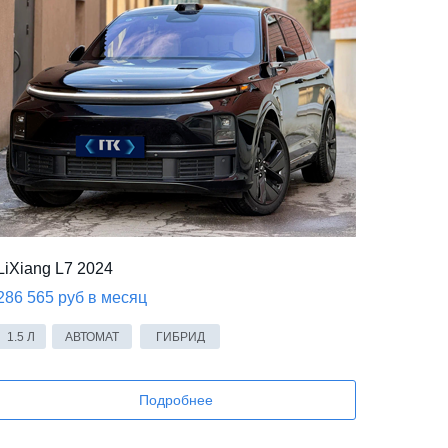
LiXiang L7 2024
286 565 руб в месяц
1.5 Л
АВТОМАТ
ГИБРИД
Подробнее