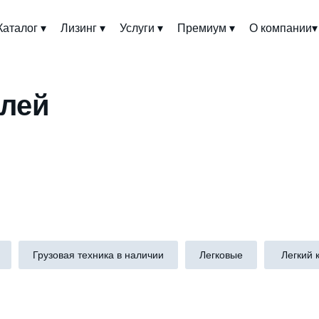
Каталог ▾
Лизинг ▾
Услуги ▾
Премиум ▾
О компании▾
илей
Грузовая техника в наличии
Легковые
Легкий 