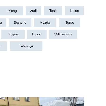
LiXiang
Audi
Tank
Lexus
ru
Bestune
Mazda
Tenet
Belgee
Exeed
Volkswagen
D
Гибриды