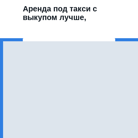
Аренда под такси с
выкупом лучше,
чем автокредит
Получить предложение
Аренда такси с
Кредитная история не прин
внимание, одобрение прихо
Стабильный график платеж
условия не меняются