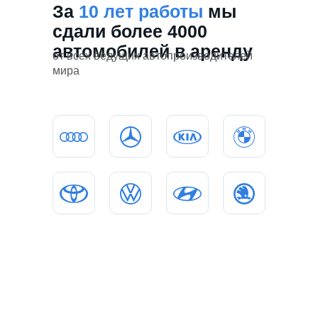
За
10 лет работы
мы
сдали более 4000
автомобилей в аренду
от всех ведущих автопроизводителей
мира