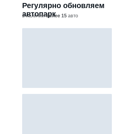
Регулярно обновляем
автопарк
в наличии
более 15
авто