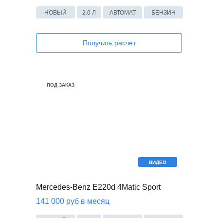
НОВЫЙ
2.0 Л
АВТОМАТ
БЕНЗИН
Получить расчёт
В НАЛИЧИИ
В НАЛИЧИИ
ПОД ЗАКАЗ
ПОД ЗАКАЗ
ВИДЕО
Mercedes-Benz E220d 4Matic Sport
141 000 руб в месяц