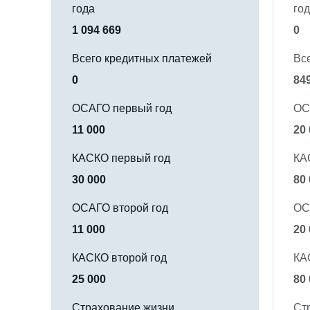
года
го
1 094 669
0
Всего кредитных платежей
Вс
0
84
ОСАГО первый год
ОС
11 000
20
КАСКО первый год
КА
30 000
80
ОСАГО второй год
ОС
11 000
20
КАСКО второй год
КА
25 000
80
Страхование жизни
Ст