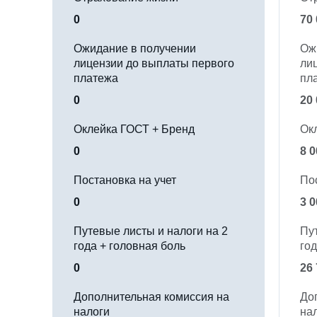
0
70
Ожидание в получении
Ож
лицензии до выплаты первого
ли
платежа
пл
0
20
Оклейка ГОСТ + Бренд
Ок
0
8 0
Постановка на учет
По
0
3 0
Путевые листы и налоги на 2
Пу
года + головная боль
год
0
26
Дополнительная комиссия на
До
налоги
на