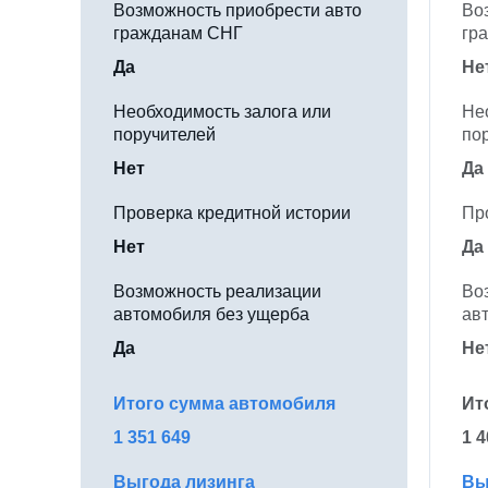
Возможность приобрести авто
Во
гражданам СНГ
гр
Да
Не
Необходимость залога или
Не
поручителей
по
Нет
Да
Проверка кредитной истории
Пр
Нет
Да
Возможность реализации
Во
автомобиля без ущерба
ав
Да
Не
Итого сумма автомобиля
Ит
1 351 649
1 4
Выгода лизинга
Вы