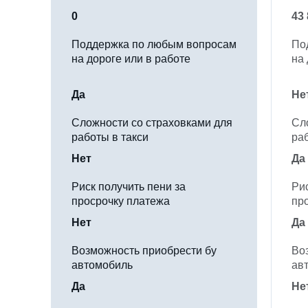
0
43
Поддержка по любым вопросам
По
на дороге или в работе
на 
Да
Не
Сложности со страховками для
Сл
работы в такси
раб
Нет
Да
Риск получить пени за
Рис
просрочку платежа
пр
Нет
Да
Возможность приобрести бу
Во
автомобиль
ав
Да
Не