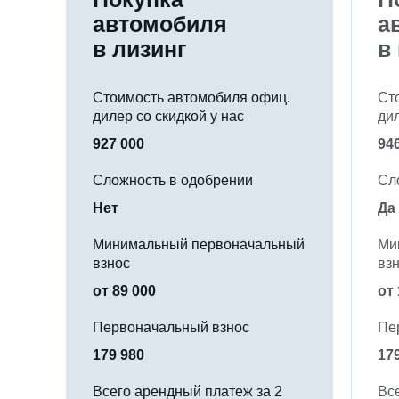
автомобиля
а
в лизинг
в
Стоимость автомобиля офиц.
Ст
дилер со скидкой у нас
ди
927 000
94
Сложность в одобрении
Сл
Нет
Да
Минимальный первоначальный
Ми
взнос
вз
от 89 000
от 
Первоначальный взнос
Пе
179 980
17
Всего арендный платеж за 2
Вс