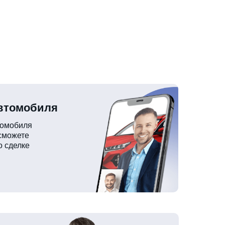
автомобиля
томобиля
 сможете
о сделке