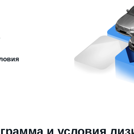
ю
ловия
грамма и условия лиз