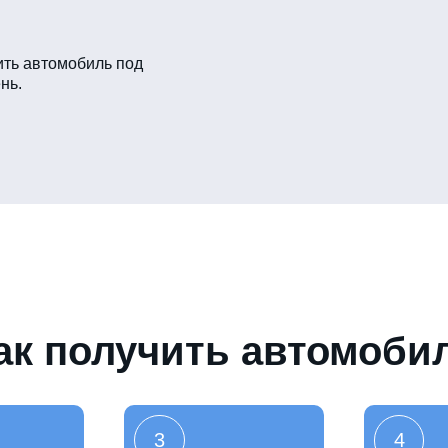
ть автомобиль под
нь.
ак получить автомоби
3
4