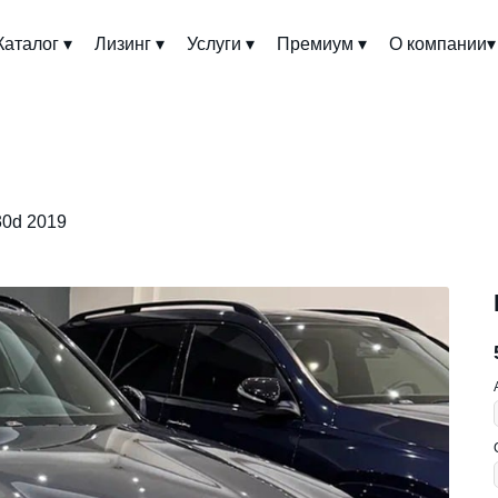
Каталог ▾
Лизинг ▾
Услуги ▾
Премиум ▾
О компании▾
0d 2019