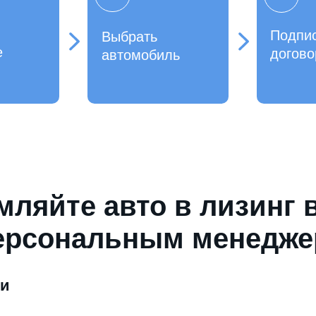
Подпи
Выбрать
е
догово
автомобиль
ляйте авто в лизинг 
ерсональным менедж
ми