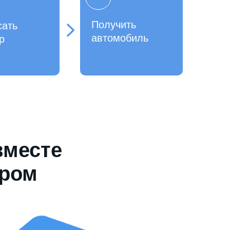
Получить
сать
автомобиль
р
вместе
ером