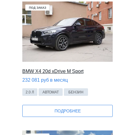
Mercedes-Benz
Volkswagen
KIA
ПОД ЗАКАЗ
ПОД ЗАКАЗ
BMW X4 20d xDrive M Sport
232 081 руб в месяц
2.0 Л
АВТОМАТ
БЕНЗИН
ПОДРОБНЕЕ