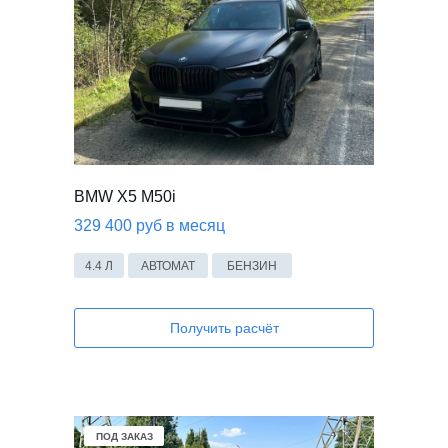
BMW X5 M50i
329 400 руб в месяц
4.4 Л
АВТОМАТ
БЕНЗИН
Получить расчёт
ПОД ЗАКАЗ
ПОД ЗАКАЗ