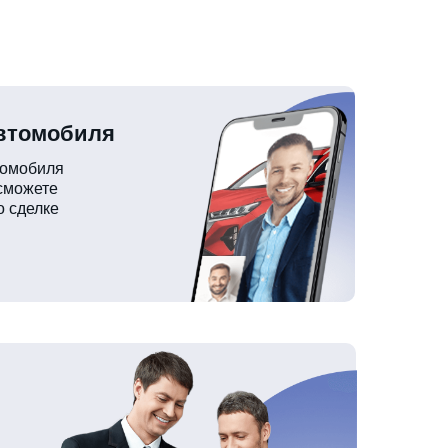
автомобиля
томобиля
 сможете
о сделке