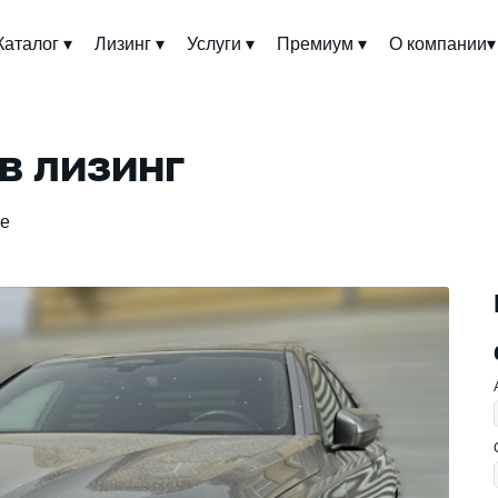
Каталог ▾
Лизинг ▾
Услуги ▾
Премиум ▾
О компании▾
в лизинг
ve