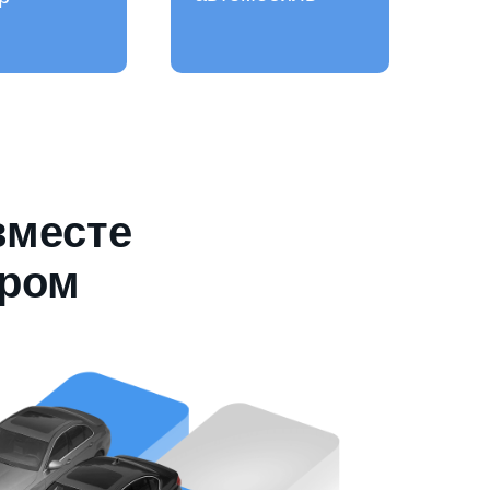
вместе
ером