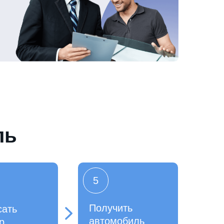
ль
5
Получить
сать
автомобиль
р