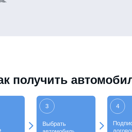
нь.
ак получить автомоби
3
4
Подпи
Выбрать
е
догово
автомобиль