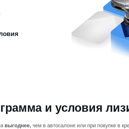
ю
ловия
грамма и условия лиз
на
выгоднее,
чем в автосалоне или при покупке в кр