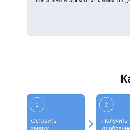
любые цели. Выдаем ТС из наличия за 1 де
К
2
1
Оставить
Получить
заявку
одобрени