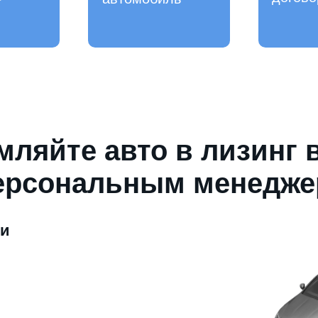
ляйте авто в лизинг 
ерсональным менедж
ми