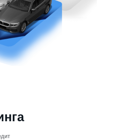
инга
едит