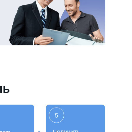
ль
5
Получить