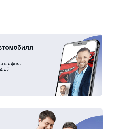
автомобиля
а в офис.
юбой