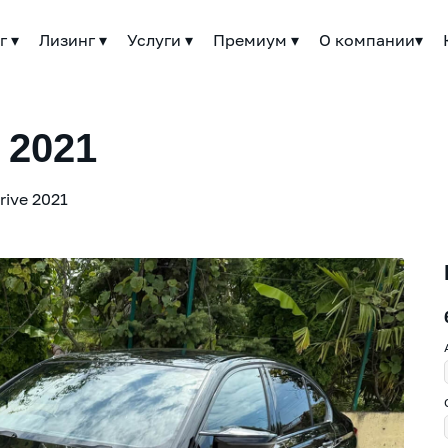
г ▾
Лизинг ▾
Услуги ▾
Премиум ▾
О компании▾
 2021
rive 2021