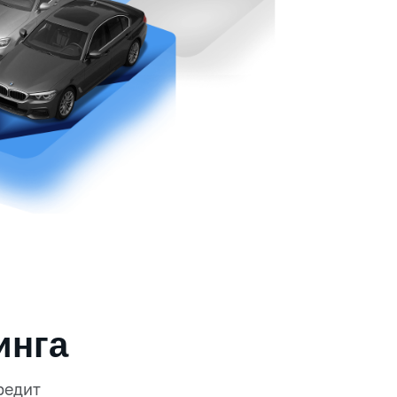
инга
редит