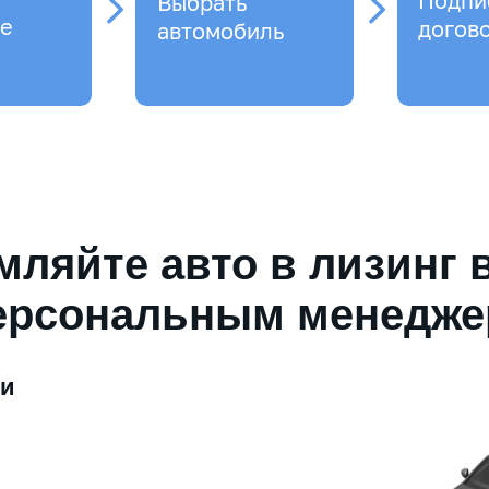
Подпи
Выбрать
е
догов
автомобиль
ляйте авто в лизинг 
ерсональным менедж
ми