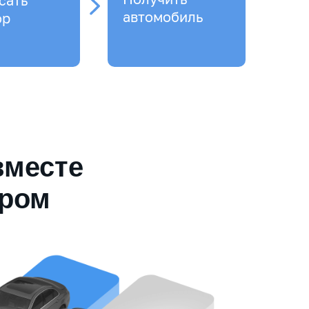
сать
автомобиль
ор
вместе
ером