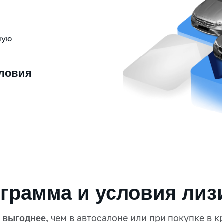
ную
ловия
и
грамма и условия лиз
а
чем в автосалоне или при покупке в к
выгоднее,