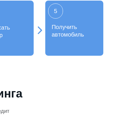
5
Получить
сать
автомобиль
р
инга
едит