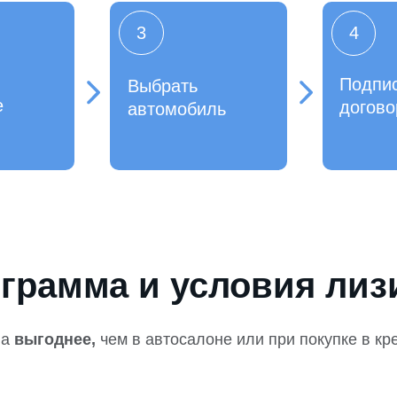
3
4
Подпи
Выбрать
е
догово
автомобиль
грамма и условия лиз
на
выгоднее,
чем в автосалоне или при покупке в кр