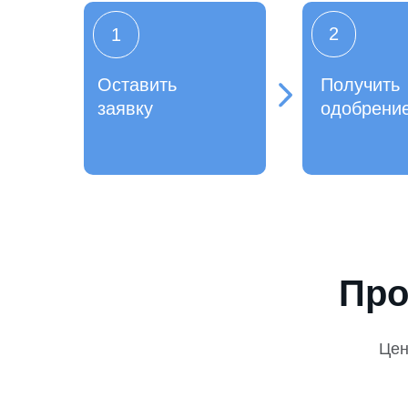
2
1
Оставить
Получить
заявку
одобрени
Про
Це