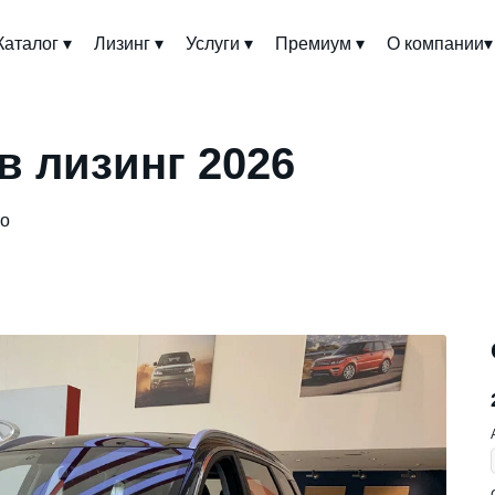
Каталог ▾
Лизинг ▾
Услуги ▾
Премиум ▾
О компании▾
 в лизинг 2026
ro