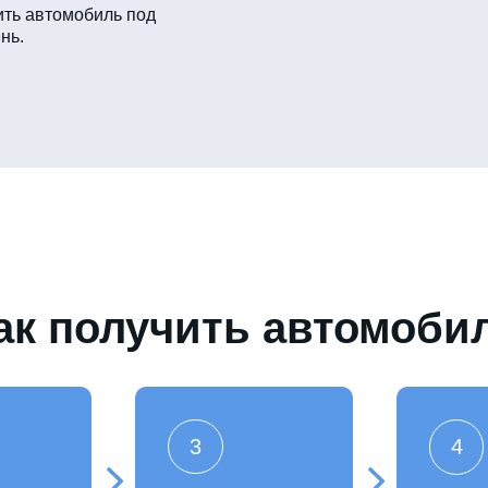
ть автомобиль под
нь.
ак получить автомоби
3
4