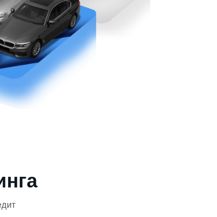
инга
едит