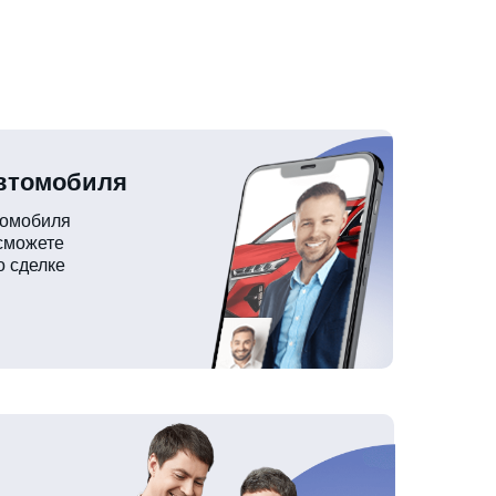
автомобиля
томобиля
 сможете
о сделке