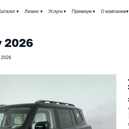
Каталог ▾
Лизинг ▾
Услуги ▾
Премиум ▾
О компании▾
y 2026
 2026