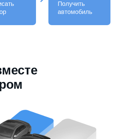
исать
Получить
ор
автомобиль
вместе
ером