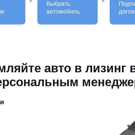
ь
Выбрать
Подп
ие
автомобиль
догов
ляйте авто в лизинг 
ерсональным менедж
ми