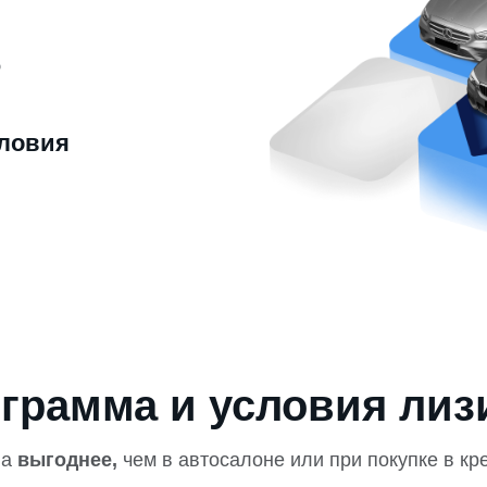
ю
ловия
грамма и условия лиз
на
выгоднее,
чем в автосалоне или при покупке в кр