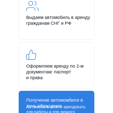
Выдаем автомобиль в аренду
гражданам СНГ и РФ
Оформляем аренду по 2-м
документам: паспорт
и права
Получение автомомбиля в
день обращения
Автомобиль можно арендовать
для работы и для личного