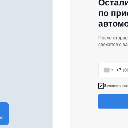
Остал
по пр
автомо
После отправ
свяжется с ва
+7
Я согласен с пол
аж