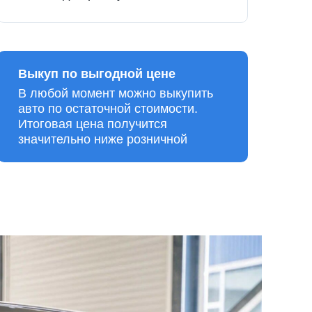
Выкуп по выгодной цене
В любой момент можно выкупить
авто по остаточной стоимости.
Итоговая цена получится
значительно ниже розничной