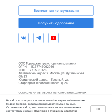
Бесплатная консультация
Получить одобрение
ООО Городская транспортная компания
ОГРН — 5137746062966
ИНН — 7715981650
Фактический адрес: г. Москва, ул. Дубининская,
68с13
Юридический адрес: г. Грозный, ул.
Старопромысловское шоссе, д. 24
СОГЛАСИЕ НА ОБРАБОТКУ ПЕРСОНАЛЬНЫХ ДАННЫХ
ПОЛИТИКА КОНФИДЕНЦИАЛЬНОСТИ
На сайте используется технология cookie, сервис web-аналитики
Яндекс. Метрика, собираются пользовательские данные.
Оставаясь на сайте, вы соглашаетесь с их использованием в
OK
соответствии с нашей
Политикой в отношении обработки