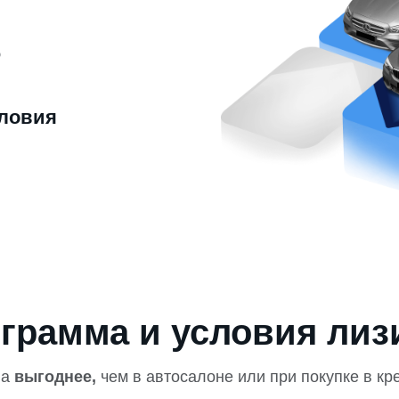
ю
ловия
грамма и условия лиз
на
выгоднее,
чем в автосалоне или при покупке в кр