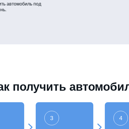
ть автомобиль под
нь.
ак получить автомоби
3
4