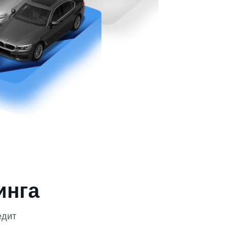
инга
едит