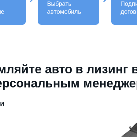
ь
Выбрать
Подп
ие
автомобиль
догов
ляйте авто в лизинг 
ерсональным менедж
ми