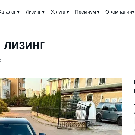
Каталог ▾
Лизинг ▾
Услуги ▾
Премиум ▾
О компании▾
в лизинг
d