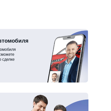
автомобиля
томобиля
 сможете
о сделке