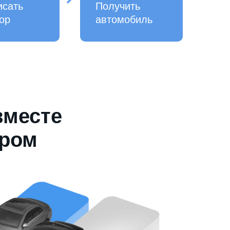
исать
Получить
ор
автомобиль
вместе
ером