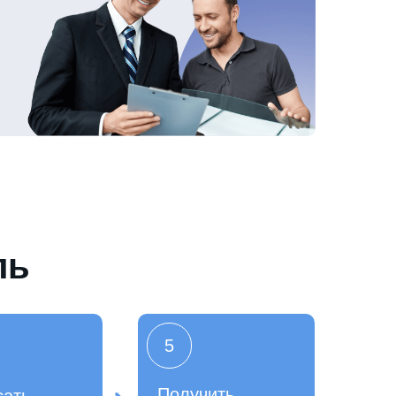
ль
5
Получить