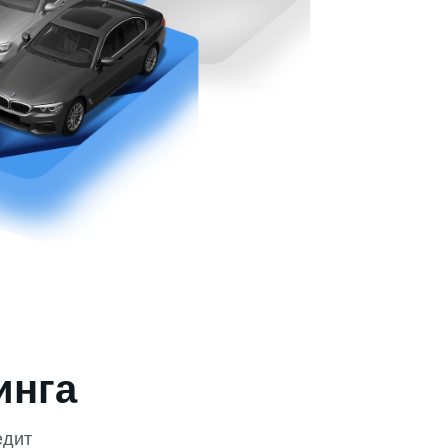
инга
едит