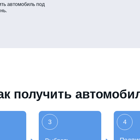
ть автомобиль под
нь.
ак получить автомоби
3
4