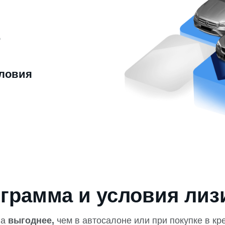
ю
ловия
грамма и условия лиз
на
выгоднее,
чем в автосалоне или при покупке в кр