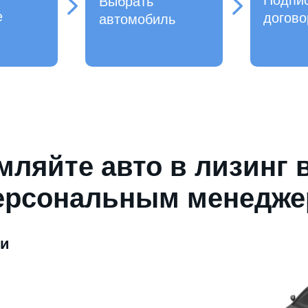
Подпи
Выбрать
е
догово
автомобиль
ляйте авто в лизинг 
ерсональным менедж
ми