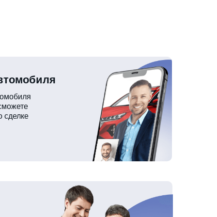
автомобиля
томобиля
 сможете
о сделке