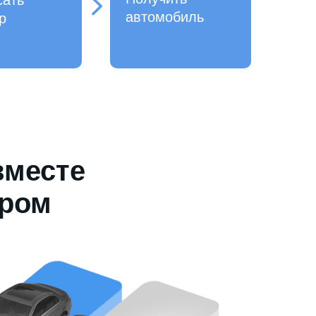
сать
автомобиль
р
вместе
ером