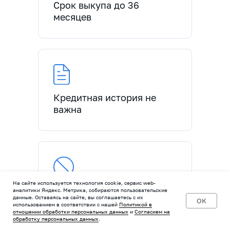
Срок выкупа до 36
месяцев
Кредитная история не
важна
На сайте используется технология cookie, сервис web-
Мы не начисляем пени
аналитики Яндекс. Метрика, собираются пользовательские
данные. Оставаясь на сайте, вы соглашаетесь с их
за просрочки платежей по
OK
использованием в соответствии с нашей
Политикой в
лизингу
отношении обработки персональных данных
и
Согласием на
обработку персональных данных
.