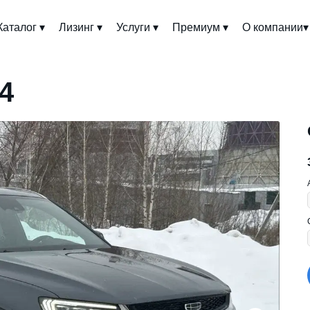
Каталог ▾
Лизинг ▾
Услуги ▾
Премиум ▾
О компании▾
4