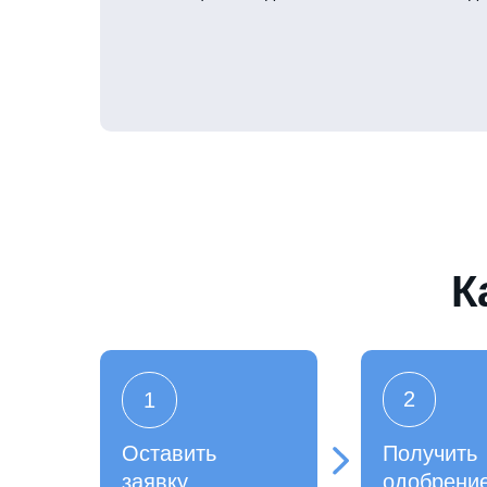
К
2
1
Оставить
Получить
заявку
одобрени