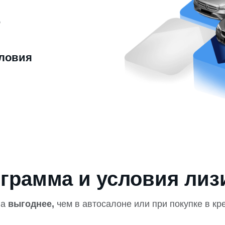
ю
ловия
грамма и условия лиз
на
выгоднее,
чем в автосалоне или при покупке в кр