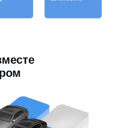
вместе
ером