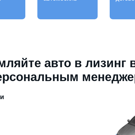
ляйте авто в лизинг 
ерсональным менедж
ми