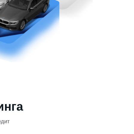
инга
едит