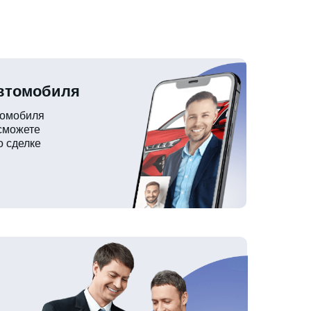
автомобиля
томобиля
 сможете
о сделке