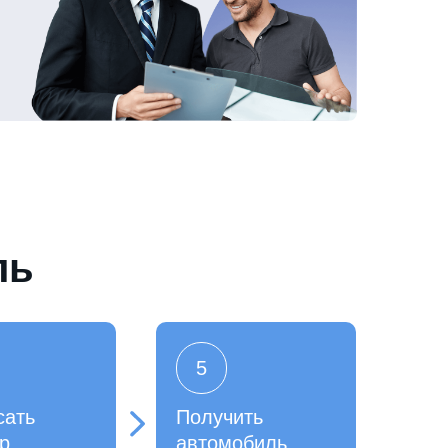
ль
5
сать
Получить
р
автомобиль