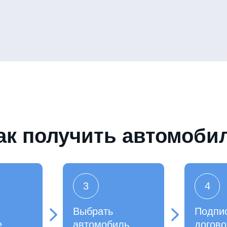
ак получить автомоби
3
4
Выбрать
Подпи
е
автомобиль
догово