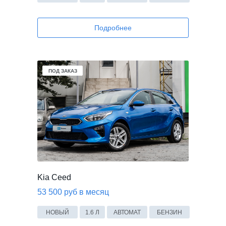
Подробнее
ПОД ЗАКАЗ
ПОД ЗАКАЗ
ПОД ЗАКАЗ
Kia Ceed
53 500 руб в месяц
НОВЫЙ
1.6 Л
АВТОМАТ
БЕНЗИН