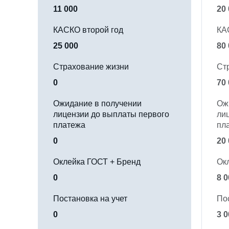
11 000
20
КАСКО второй год
КА
25 000
80
Страхование жизни
Ст
0
70
Ожидание в получении
Ож
лицензии до выплаты первого
ли
платежа
пл
0
20
Оклейка ГОСТ + Бренд
Ок
0
8 0
Постановка на учет
По
0
3 0