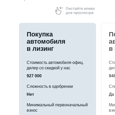
Покупка
П
автомобиля
а
в лизинг
в
Стоимость автомобиля офиц.
Ст
дилер со скидкой у нас
ди
927 000
94
Сложность в одобрении
Сл
Нет
Да
Минимальный первоначальный
Ми
взнос
вз