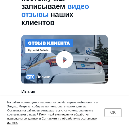
записываем
видео
отзывы
наших
клиентов
Ильяк
Hyundai Solaris
На сайте используется технология cookie, сервис web-аналитики
Яндекс. Метрика, собираются пользовательские данные.
Оставаясь на сайте, вы соглашаетесь с их использованием в
OK
соответствии с нашей
Политикой в отношении обработки
персональных данных
и
Согласием на обработку персональных
данных
.