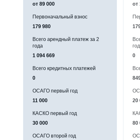
от 89 000
от 
Первоначальный взнос
Пе
179 980
17
Всего арендный платеж за 2
Вс
года
го
1 094 669
0
Всего кредитных платежей
Вс
0
84
ОСАГО первый год
ОС
11 000
20
КАСКО первый год
КА
30 000
80
ОСАГО второй год
ОС