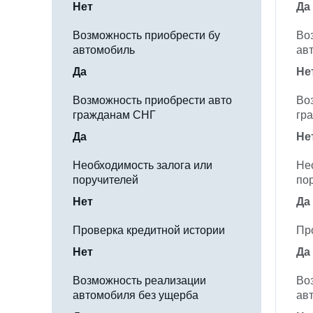
Нет
Да
Возможность приобрести бу
Во
автомобиль
ав
Да
Не
Возможность приобрести авто
Во
гражданам СНГ
гр
Да
Не
Необходимость залога или
Не
поручителей
по
Нет
Да
Проверка кредитной истории
Пр
Нет
Да
Возможность реализации
Во
автомобиля без ущерба
ав