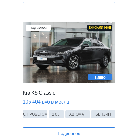
В НАЛИЧИИ
ПОД ЗАКАЗ
ТАКСИ/ЛИЧНОЕ
ВИДЕО
Kia K5 Classic
105 404 руб в месяц
C ПРОБЕГОМ
2.0 Л
АВТОМАТ
БЕНЗИН
Подробнее