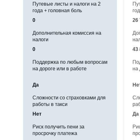
Путевые листы и налоги на 2
Пу
года + головная боль
год
0
26
Дополнительная комиссия на
До
налоги
на
0
43
Поддержка по любым вопросам
По
на дороге или в работе
на 
Да
Не
Сложности со страховками для
Сл
работы в такси
раб
Нет
Да
Риск получить пени за
Рис
просрочку платежа
пр