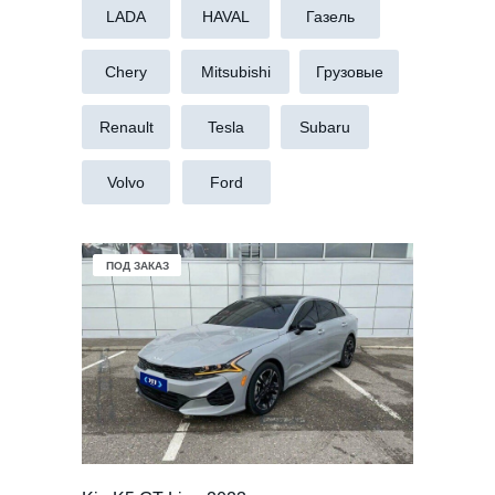
LADA
HAVAL
Газель
Chery
Mitsubishi
Грузовые
Renault
Tesla
Subaru
Volvo
Ford
В НАЛИЧИИ
ПОД ЗАКАЗ