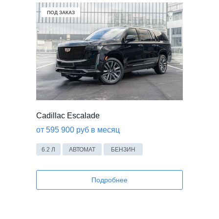
Mercedes-Benz
Volkswagen
KIA
ПОД ЗАКАЗ
Chevrolet
Cadillac
Cadillac Escalade
от 595 900 руб в месяц
6.2 Л
АВТОМАТ
БЕНЗИН
Подробнее