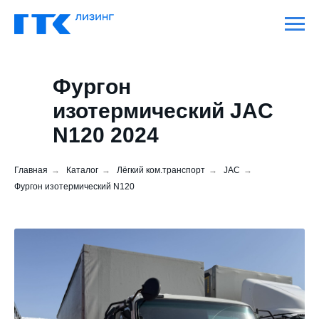
Фургон
изотермический JAC
N120 2024
Главная
→
Каталог
→
Лёгкий ком.транспорт
→
JAC
→
Фургон изотермический N120