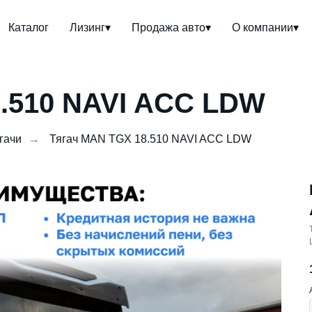
Каталог
Лизинг▾
Продажа авто▾
О компании▾
8.510 NAVI ACC LDW
гачи
→
Тягач MAN TGX 18.510 NAVI ACC LDW