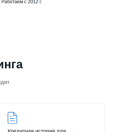
- Работаем с 2012 г.
инга
едит
Кредитная история для