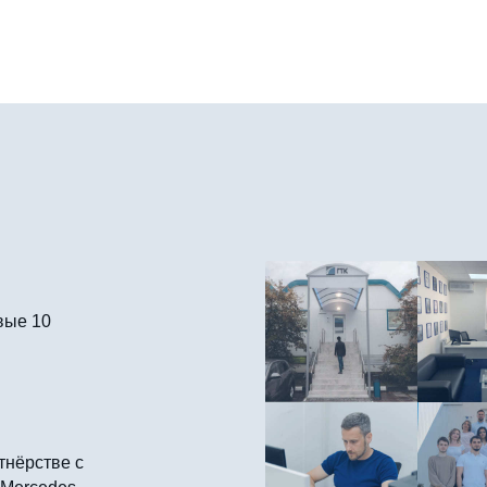
вые 10
тнёрстве с