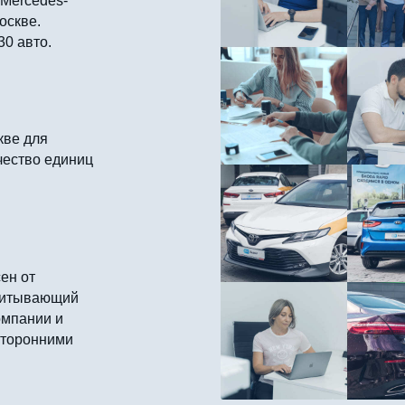
 Mercedes-
оскве.
30 авто.
кве для
чество единиц
ен от
считывающий
омпании и
сторонними