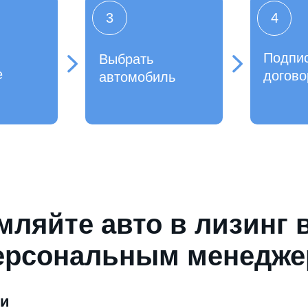
3
4
Подпи
Выбрать
е
догово
автомобиль
ляйте авто в лизинг 
ерсональным менедж
ми