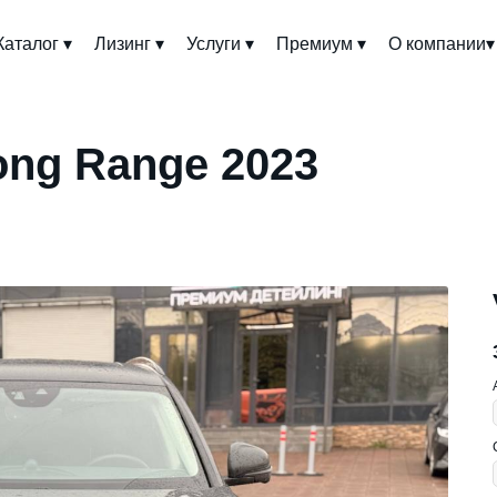
Каталог ▾
Лизинг ▾
Услуги ▾
Премиум ▾
О компании▾
ong Range 2023