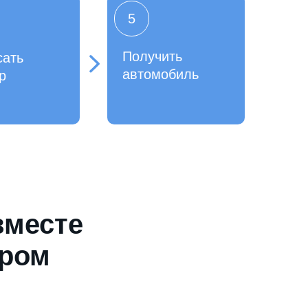
5
Получить
сать
автомобиль
р
вместе
ером