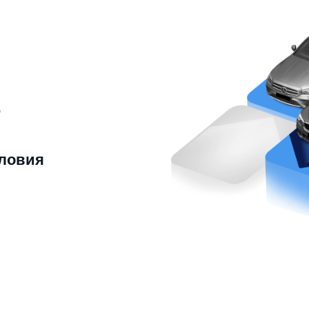
ю
ловия