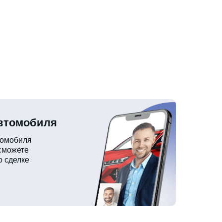
автомобиля
томобиля
 сможете
о сделке