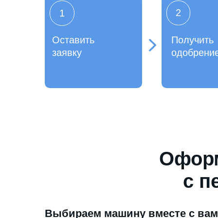
2
1
Оставить
Получить
заявку
одобрени
Оформ
с п
Выбираем машину вместе с ва