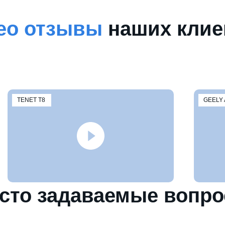
ео отзывы
наших клие
TENET T8
GEELY 
сто задаваемые вопр