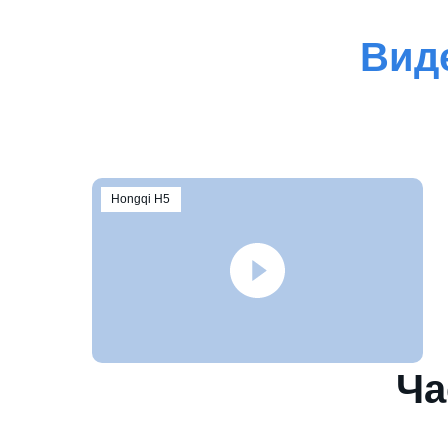
Вид
Hongqi H5
Ча