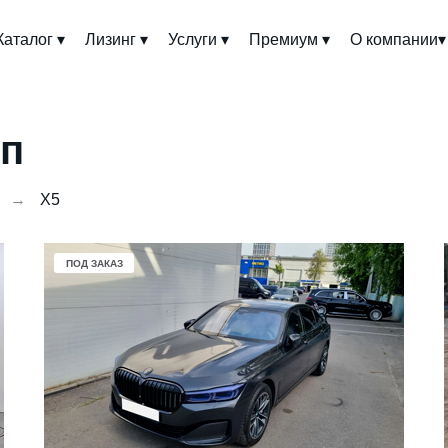
Каталог ▾
Лизинг ▾
Услуги ▾
Премиум ▾
О компании▾
уп
→
X5
ПОД ЗАКАЗ