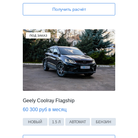
Получить расчёт
В НАЛИЧИИ
ПОД ЗАКАЗ
Geely Coolray Flagship
60 300 руб в месяц
НОВЫЙ
1.5 Л
АВТОМАТ
БЕНЗИН