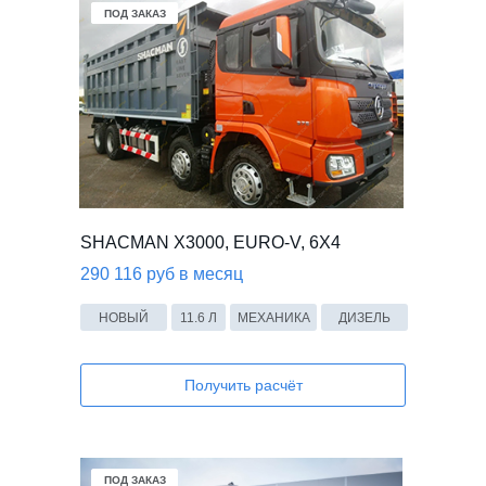
В НАЛИЧИИ
ПОД ЗАКАЗ
ПОД ЗАКАЗ
SHACMAN X3000, EURO-V, 6X4
290 116 руб в месяц
НОВЫЙ
11.6 Л
МЕХАНИКА
ДИЗЕЛЬ
Получить расчёт
В НАЛИЧИИ
ПОД ЗАКАЗ