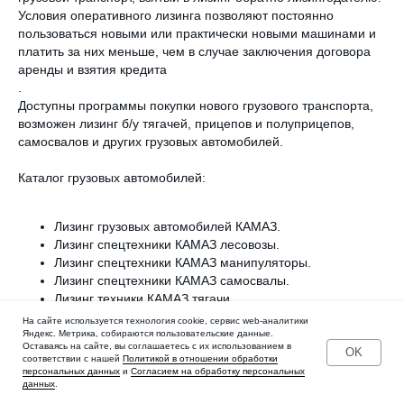
Условия оперативного лизинга позволяют постоянно
пользоваться новыми или практически новыми машинами и
платить за них меньше, чем в случае заключения договора
аренды и взятия кредита
.
Доступны программы покупки нового грузового транспорта,
возможен лизинг б/у тягачей, прицепов и полуприцепов,
самосвалов и других грузовых автомобилей.
Каталог грузовых автомобилей:
Лизинг грузовых автомобилей КАМАЗ.
Лизинг спецтехники КАМАЗ лесовозы.
Лизинг спецтехники КАМАЗ манипуляторы.
Лизинг спецтехники КАМАЗ самосвалы.
Лизинг техники КАМАЗ тягачи.
Лизинг грузовых автомобилей ГАЗ.
На сайте используется технология cookie, сервис web-аналитики
Лизинг оборудования Volvo.
Яндекс. Метрика, собираются пользовательские данные.
Оставаясь на сайте, вы соглашаетесь с их использованием в
Лизинг оборудования Scania.
OK
соответствии с нашей
Политикой в отношении обработки
Лизинг оборудования Isuzu.
персональных данных
и
Согласием на обработку персональных
данных
.
Лизинг спецтехники МАЗ.