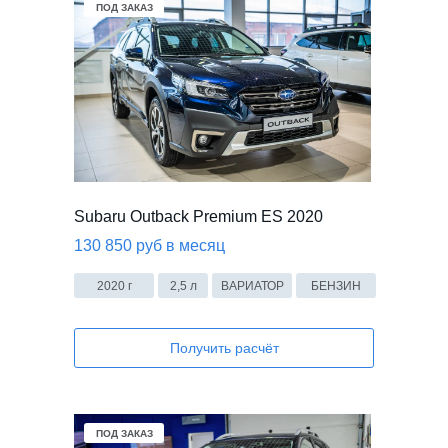
В НАЛИЧИИ
ПОД ЗАКАЗ
Subaru Outback Premium ES 2020
130 850 руб в месяц
2020 г
2,5 л
ВАРИАТОР
БЕНЗИН
Получить расчёт
ПОД ЗАКАЗ