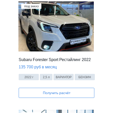
Mercedes-Benz
Volkswagen
KIA
В НАЛИЧИИ
ПОД ЗАКАЗ
ПОД ЗАКАЗ
Subaru Forester Sport Рестайлинг 2022
135 700 руб в месяц
2022 г
2,5 л
ВАРИАТОР
БЕНЗИН
Получить расчёт