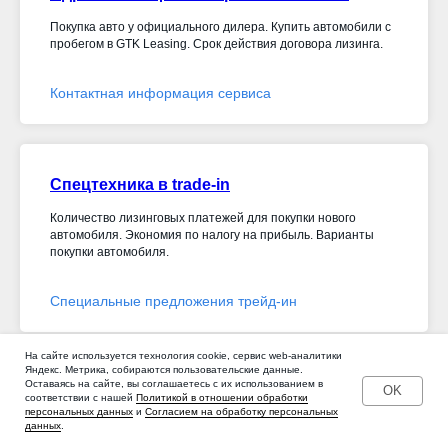
Покупка авто у официального дилера. Купить автомобили с
пробегом в GTK Leasing. Срок действия договора лизинга.
Контактная информация сервиса
Спецтехника в trade-in
Количество лизинговых платежей для покупки нового
автомобиля. Экономия по налогу на прибыль. Варианты
покупки автомобиля.
Специальные предложения трейд-ин
На сайте используется технология cookie, сервис web-аналитики
Яндекс. Метрика, собираются пользовательские данные.
Оставаясь на сайте, вы соглашаетесь с их использованием в
OK
Условия лизинга легковых автомобилей
соответствии с нашей
Политикой в отношении обработки
персональных данных
и
Согласием на обработку персональных
Купить Lexus - купить транспортное средство в лизинг для
данных
.
вашего бизнеса. Лизинг Lexus на выгодных условиях.