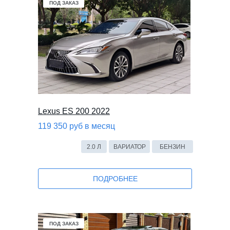
Mercedes-Benz
Volkswagen
KIA
В НАЛИЧИИ
ПОД ЗАКАЗ
Lexus ES 200 2022
119 350 руб в месяц
2.0 Л
ВАРИАТОР
БЕНЗИН
ПОДРОБНЕЕ
В НАЛИЧИИ
ПОД ЗАКАЗ