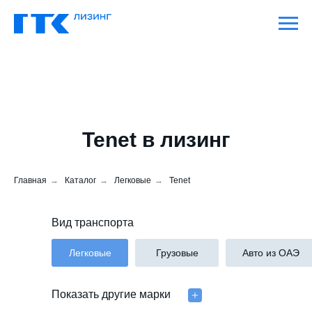
Tenet в лизинг
Главная
→
Каталог
→
Легковые
→
Tenet
Tenet T8 2026
Вид транспорта
от 117 106 руб. в месяц
Легковые
Грузовые
Авто из ОАЭ
РОБОТ
БЕНЗИН
2.0Л
Подробнее
Показать другие марки