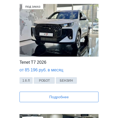
Mercedes-Benz
Volkswagen
KIA
ПОД ЗАКАЗ
Tenet T7 2026
от 85 196 руб. в месяц
1.6 Л
РОБОТ
БЕНЗИН
Подробнее